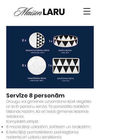
Servīze 8
personām
Draugu vai ģimenes uzņemšana kļūst vieglāka
ar šo 8-personu servīzi. Tā paredzēta lielākām
tikšanās reizēm, kā arī lielas ģimenes ikdienas
lietošanai.
Komplektā ietilpst:
8 mazie šķīvji uzkodām, salātiem un brokastīm;
8 lielie šķīvji pamatēdiena pasniegšanai,
noderēs arī uzkodu servēšanai;