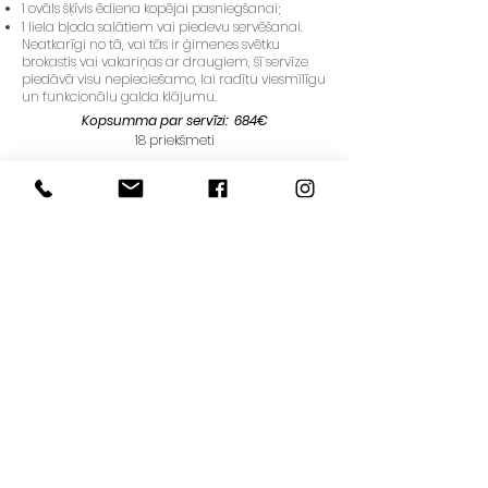
1 ovāls šķīvis ēdiena kopējai pasniegšanai;
1 liela bļoda salātiem vai piedevu servēšanai.
Neatkarīgi no tā, vai tās ir ģimenes svētku
brokastis vai vakariņas ar draugiem, šī servīze
piedāvā visu nepieciešamo, lai radītu viesmīlīgu
un funkcionālu galda klājumu.
Kopsumma par servīzi: 684€
18 priekšmeti
Pasūtījuma piegādes laiks 3-6 nedēļas.
PASŪTĪT
Maksājumi
Piegāde
Privātuma politika
Preces atgriezšana