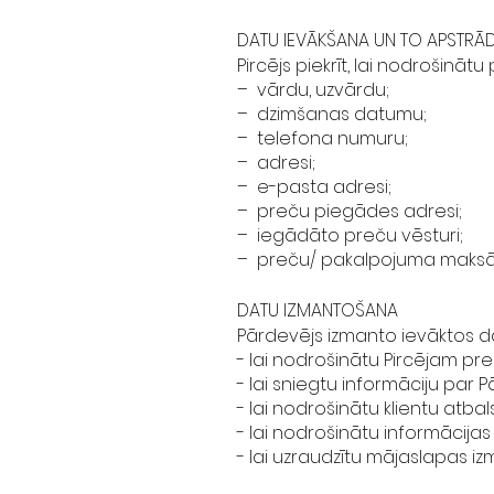
DATU IEVĀKŠANA UN TO APSTRĀ
Pircējs piekrīt, lai nodrošinā
– vārdu, uzvārdu;
– dzimšanas datumu;
– telefona numuru;
– adresi;
– e-pasta adresi;
– preču piegādes adresi;
– iegādāto preču vēsturi;
– preču/ pakalpojuma maksāj
DATU IZMANTOŠANA
Pārdevējs izmanto ievāktos d
- lai nodrošinātu Pircējam pr
- lai sniegtu informāciju par
- lai nodrošinātu klientu atbal
- lai nodrošinātu informācija
- lai uzraudzītu mājaslapas i