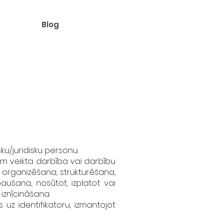
Blog
sku/juridisku personu.
m veikta darbība vai darbību
, organizēšana, strukturēšana,
ušana, nosūtot, izplatot vai
iznīcināšana.
es uz identifikatoru, izmantojot