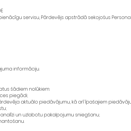
DE
tu pienācīgu servisu, Pārdevējs apstrādā sekojošus Persona
uma informāciju.
atus šādiem nolūkiem:
eces piegādi;
 Pārdevēja aktuālo piedāvājumu, kā arī īpašajiem piedāvā
stu;
s analīzi un uzlabotu pakalpojumu sniegšanu;
zmantošanu.