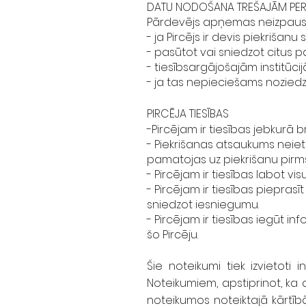
DATU NODOŠANA TREŠAJĀM P
Pārdevējs apņemas neizpaust
- ja Pircējs ir devis piekriša
- pasūtot vai sniedzot citus p
- tiesībsargājošajām institūc
- ja tas nepieciešams noziedz
PIRCĒJA TIESĪBAS
-Pircējam ir tiesības jebkurā
- Piekrišanas atsaukums neie
pamatojas uz piekrišanu pir
- Pircējam ir tiesības labot v
- Pircējam ir tiesības piepra
sniedzot iesniegumu.
- Pircējam ir tiesības iegūt i
šo Pircēju.
Šie noteikumi tiek izvietoti 
Noteikumiem, apstiprinot, ka a
noteikumos noteiktajā kārtīb