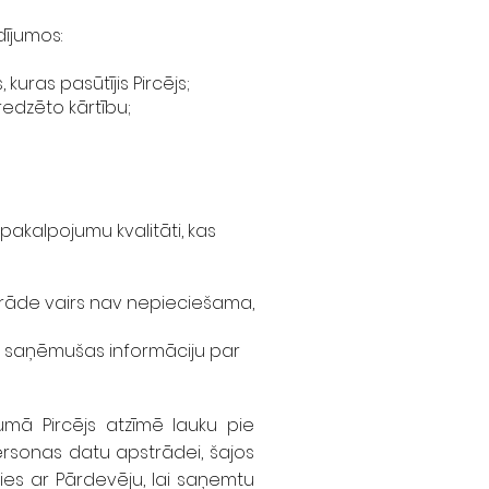
ījumos:
uras pasūtījis Pircējs;
redzēto kārtību;
akalpojumu kvalitāti, kas
strāde vairs nav nepieciešama,
 ir saņēmušas informāciju par
jumā Pircējs atzīmē lauku pie
 Personas datu apstrādei, šajos
ies ar Pārdevēju, lai saņemtu