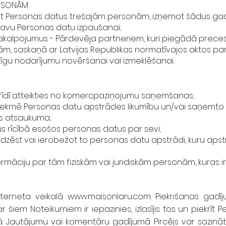
ERSONĀM
 Personas datus trešajām personām, izņemot šādus gad
nu savu Personas datu izpaušanai;
akalpojumus - Pārdevēja partneriem, kuri piegādā preces, k
ijām, saskaņā ar Latvijas Republikas normatīvajos aktos pa
īgu nodarījumu novēršanai vai izmeklēšanai.
 brīdī atteikties no komercpaziņojumu saņemšanas;
tekmē Personas datu apstrādes likumību un/vai saņemto p
ms atsaukuma;
isus rīcībā esošos personas datus par sevi;
sīt dzēst vai ierobežot to personas datu apstrādi, kuru ap
nformāciju par tām fiziskām vai juridiskām personām, kuras
interneta veikalā
www.maisonlaru.com
. Piekrišanas gadī
r šiem Noteikumiem ir iepazinies, izlasījis tos un piekrīt
ā. Jautājumu vai komentāru gadījumā Pircējs var sazināt