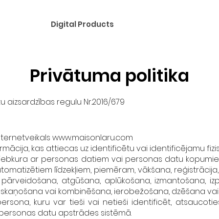
Digital Products
Privātuma politika
 aizsardzības regulu Nr.2016/679
nternetveikals
www.maisonlaru.com
rmācija, kas attiecas uz identificētu vai identificējamu fizi
 jebkura ar personas datiem vai personas datu kopumie
tomatizētiem līdzekļiem, piemēram, vākšana, reģistrācija
pārveidošana, atgūšana, aplūkošana, izmantošana, izpa
saskaņošana vai kombinēšana, ierobežošana, dzēšana vai 
 persona, kuru var tieši vai netieši identificēt, atsaucoti
 personas datu apstrādes sistēmā.