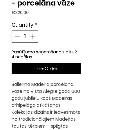
- porcelāna vāze
Price
€320.00
Quantity
*
Pasūtījuma saņemšanas laiks 2 -
4 nedēļas
Pre-Order
Ballerina Madeira porcelāna
vāze no Vista Alegre godā 600
gadu jubileju kopš Madeiras
arhipelāga atklāšanas.
Kolekcijas dizains ir iedvesmots
no tradicionālajiem Madeiras
tautas tērpiem – spilgtas