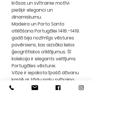
krāsas un svītrainie motīvi
piešķir eleganci un
dinamiskumu.
Madeira un Porto Santo
atklāšana Portugālei 1418.–1419.
gadā bija nozīmīgs vēstures
pavērsiens, kas aizsāka lielos
ģeogrāfiskos atklājumus. Šī
kolekcija ir elegants veltījums
Portugāles vēsturei.
Vāze ir iepakota īpašā dāvanu
kastē ar tādu pašu svītraino
dizainu kā vāze pati, padarot
to par izcilu dāvanu mākslas un
vēstures cienītājiem.
Materiāls:
Porcelāns