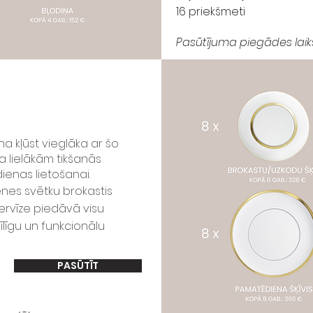
16 priekšmeti
Pasūtījuma piegādes laik
 kļūst vieglāka ar šo
a lielākām tikšanās
dienas lietošanai.
menes svētku brokastis
servīze piedāvā visu
īlīgu un funkcionālu
PASŪTĪT