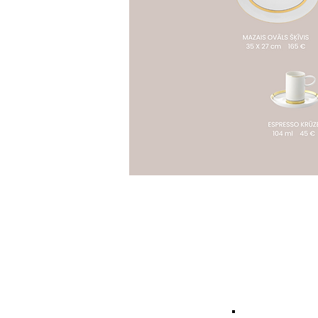
CONTACT U
lasma@maisonlar
+37128690909