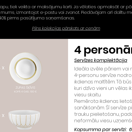
u, tiek veikta ar maksājumu karti. Ja vēlaties apmaksāt ar pā
 ar mums, izmantojot e-pastu vai zvanot. Piedāvājam arī dalīt
s 40% pirms pasūtījuma saņemšanas.
Pilns kolekcijas pārskats ar cenām
4
person
Servīzes komplektācija
Ideāla izvēle pāriem va
4-personu servīze nodro
ikdienas maltītēm. Tā būs
kuri dzīvo vieni un vēlas 
viesu skaitu.
Piemērota ikdienas lieto
sanākšanām. Šī servīze p
trauku pielietošanu, pada
neformālu viesu uzņemšan
Kopsumma par servīzi: 