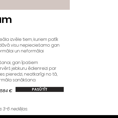
ām
deāla izvēle tiem, kuriem patīk
edāvā visu nepieciešamo gan
ormālai un neformālai
ošanai, gan īpašiem
rvērš jebkuru ēdienreizi par
s pieredzi, neatkarīgi no tā,
formāla sanākšana.
PASŪTĪT
2584 €
s 3-6 nedēļas.