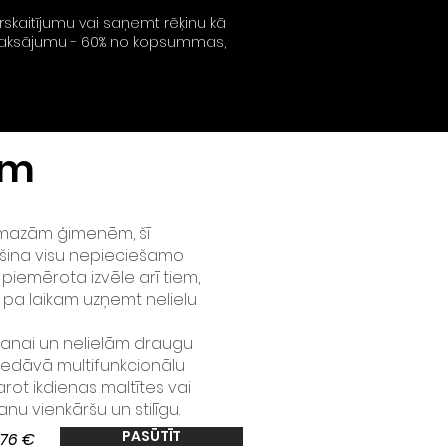
rskaitījumu vai saņemt rēķinu kā
u maksājumu - 60% no kopsummas,
ām
i mazām ģimenēm, šī
šina visu nepieciešamo
 piemērota izvēle arī tiem,
ik pa laikam uzņemt nelielu
šanai un nelielām draugu
iedāvā multifunkcionālu
rot ikdienas maltītes vai
u vienkāršu un stilīgu.
PASŪTĪT
676 €