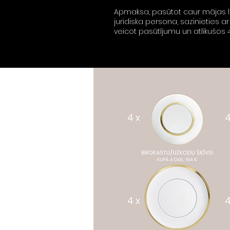
Apmaksa, pasūtot caur mājas lap
juridiska persona, sazinieties
veicot pasūtījumu un atlikušo