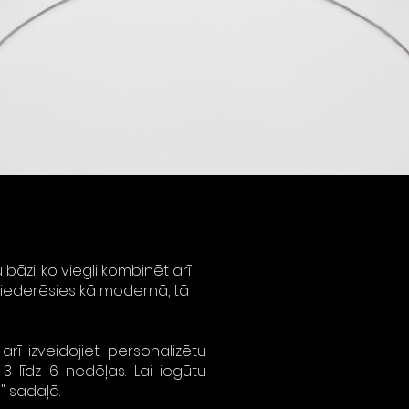
bāzi, ko viegli kombinēt arī
bi iederēsies kā modernā, tā
rī izveidojiet personalizētu
3 līdz 6 nedēļas. Lai iegūtu
" sadaļā.