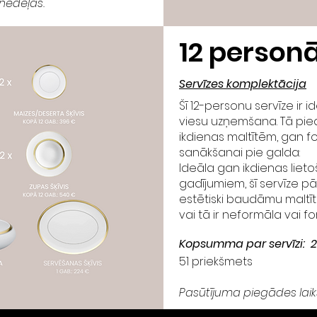
nedēļas.
12
person
Servīzes komplektācija
Šī 12-personu servīze ir i
viesu uzņemšana. Tā pi
ikdienas maltītēm, gan f
sanākšanai pie galda:
Ideāla gan ikdienas liet
gadījumiem, šī servīze pā
estētiski baudāmu maltīte
vai tā ir neformāla vai 
Kopsumma par servīzi: 
51 priekšmets
Pasūtījuma piegādes laik