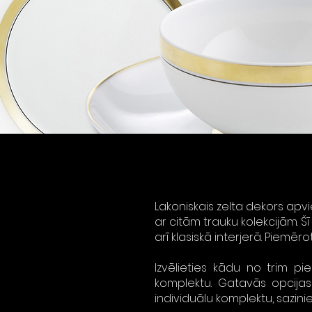
Lakoniskais zelta dekors apvi
ar citām trauku kolekcijām. Šī
arī klasiskā interjerā. Piemē
Izvēlieties kādu no trim pi
komplektu.
Gatavās opcijas 
individuālu komplektu, sazini