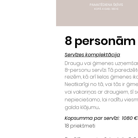
8
personām
Servīzes komplektācija
Draugu vai ģimenes uzņemšana
8-personu servīzi. Tā paredzēt
reizēm, kā arī lielas ģimenes ik
Neatkarīgi no tā, vai tās ir ģi
vai vakariņas ar draugiem, šī 
nepieciešamo, lai radītu viesm
galda klājumu
.
Kopsumma par servīzi: 1080 €
18 priekšmeti