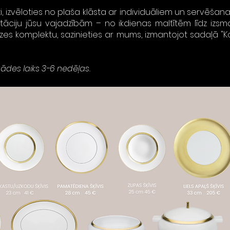
zi, izvēloties no plaša klāsta ar individuāliem un servēšan
ektāciju jūsu vajadzībām – no ikdienas maltītēm līdz izs
īzes komplektu, sazinieties ar mums, izmantojot sadaļā "K
ādes laiks 3-6 nedēļas.