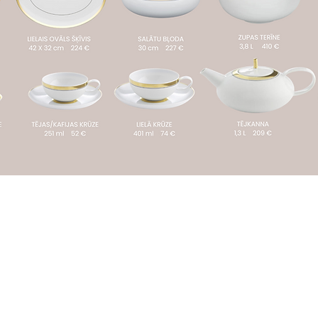
S
Maksājumi
u.com
Piegāde
Privātuma politika
Preces atgriezšana