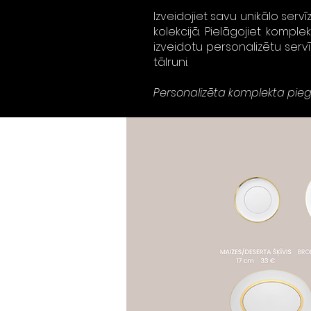
Izveidojiet savu unikālo servī
kolekcijā. Pielāgojiet kompl
izveidotu personalizētu serv
tālruni.
Personalizēta komplekta pieg