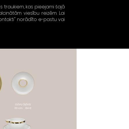
as traukiem, kas pieejami šajā
malcinātām viesību reizēm.
Lai
ontakti" norādīto e-pastu vai