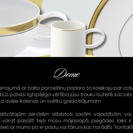
Domo
enojumā ar balto porcelānu padara šo kolekciju par izcilu 
 būs patiesi ilgtspējīga vērtība jūsu trauku bufetē, kas la
rota izvēle ikdienas un svētku galda klājumam.
edāvātajām servīzēm atbilstoši savām vajadzībām, vai a
varat pasūtīt tieši mūsu mājaslapā, piegādes laiks ir 
eties ar mums pa e-pastu vai tālruni, kas norādīts "kontakti