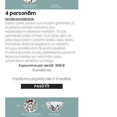
4
personām
Servīzes komplektācija
Ideāla izvēle pāriem vai mazām ģimenēm, šī
4-personu servīze nodrošina visu
nepieciešamo ikdienas maltītēm. Tā būs
piemērota izvēle arī tiem, kuri dzīvo vieni un
vēlas ik pa laikam uzņemt nelielu viesu skaitu.
Piemērota ikdienas lietošanai un nelielām
draugu sanākšanām. Šī servīze piedāvā
multifunkcionālu trauku pielietošanu, padarot
ikdienas maltītes vai neformālu viesu
uzņemšanu vienkāršu un stilīgu.
Kopsumma par servīzi: 1008 €
16 priekšmeti
Pasūtījuma piegādes laiks 3-6 nedēļas.
PASŪTĪT