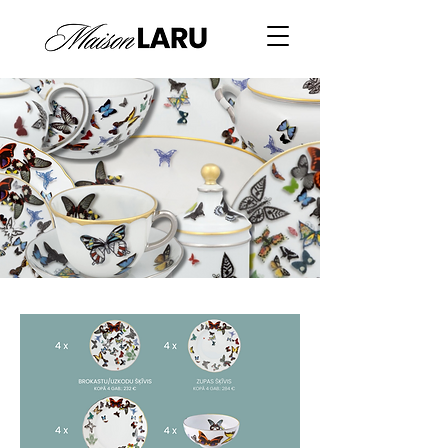
Pilns kolekcijas pārskats ar cenām