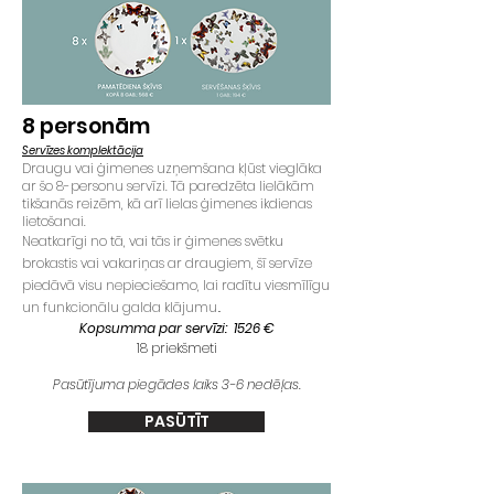
8
personām
Servīzes komplektācija
Draugu vai ģimenes uzņemšana kļūst vieglāka
ar šo 8-personu servīzi. Tā paredzēta lielākām
tikšanās reizēm, kā arī lielas ģimenes ikdienas
lietošanai.
Neatkarīgi no tā, vai tās ir ģimenes svētku
brokastis vai vakariņas ar draugiem, šī servīze
piedāvā visu nepieciešamo, lai radītu viesmīlīgu
un funkcionālu galda klājumu
.
Kopsumma par servīzi: 1526 €
18 priekšmeti
Pasūtījuma piegādes laiks 3-6 nedēļas.
PASŪTĪT