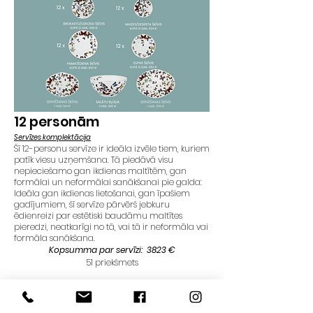
12
personām
Servīzes komplektācija
Šī 12-personu servīze ir ideāla izvēle tiem, kuriem
patīk viesu uzņemšana. Tā piedāvā visu
nepieciešamo gan ikdienas maltītēm, gan
formālai un neformālai sanākšanai pie galda:
Ideāla gan ikdienas lietošanai, gan īpašiem
gadījumiem, šī servīze pārvērš jebkuru
ēdienreizi par estētiski baudāmu maltītes
pieredzi, neatkarīgi no tā, vai tā ir neformāla vai
formāla sanākšana.
Kopsumma par servīzi: 3823 €
51 priekšmets
Pasūtījuma piegādes laiks 3-6 nedēļas.
PASŪTĪT