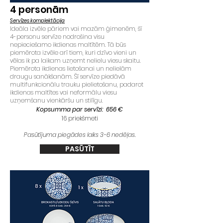
4
personām
Servīzes komplektācija
Ideāla izvēle pāriem vai mazām ģimenēm, šī
4-personu servīze nodrošina visu
nepieciešamo ikdienas maltītēm. Tā būs
piemērota izvēle arī tiem, kuri dzīvo vieni un
vēlas ik pa laikam uzņemt nelielu viesu skaitu.
Piemērota ikdienas lietošanai un nelielām
draugu sanākšanām. Šī servīze piedāvā
multifunkcionālu trauku pielietošanu, padarot
ikdienas maltītes vai neformālu viesu
uzņemšanu vienkāršu un stilīgu.
Kopsumma par servīzi: 656 €
16 priekšmeti
Pasūtījuma piegādes laiks 3-6 nedēļas.
PASŪTĪT