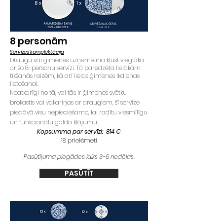
8
personām
Servīzes komplektācija
Draugu vai ģimenes uzņemšana kļūst vieglāka
ar šo 8-personu servīzi. Tā paredzēta lielākām
tikšanās reizēm, kā arī lielas ģimenes ikdienas
lietošanai.
Neatkarīgi no tā, vai tās ir ģimenes svētku
brokastis vai vakariņas ar draugiem, šī servīze
piedāvā visu nepieciešamo, lai radītu viesmīlīgu
un funkcionālu galda klājumu
.
Kopsumma par servīzi: 814 €
18 priekšmeti
Pasūtījuma piegādes laiks 3-6 nedēļas.
PASŪTĪT