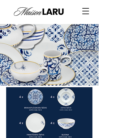
Pilns kolekcijas pārskats ar cenām