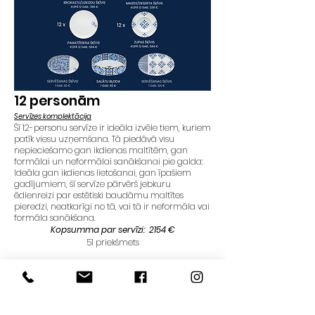
12
personām
Servīzes komplektācija
Šī 12-personu servīze ir ideāla izvēle tiem, kuriem
patīk viesu uzņemšana. Tā piedāvā visu
nepieciešamo gan ikdienas maltītēm, gan
formālai un neformālai sanākšanai pie galda:
Ideāla gan ikdienas lietošanai, gan īpašiem
gadījumiem, šī servīze pārvērš jebkuru
ēdienreizi par estētiski baudāmu maltītes
pieredzi, neatkarīgi no tā, vai tā ir neformāla vai
formāla sanākšana.
Kopsumma par servīzi: 2154 €
51 priekšmets
Pasūtījuma piegādes laiks 3-6 nedēļas.
PASŪTĪT