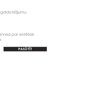
u galda klājumu;
reizi par estētiski
.
PASŪTĪT
SEKO MUMS