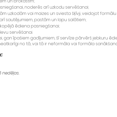
tiem un brokastīm;
pasniegšanai, noderēs arī uzkodu servēšanai;
ielām uzkodām vai maizes un sviesta šķīvji, veidojot formāl
oti arī sautējumiem, pastām un lapu salātiem;
i kopējā ēdiena pasniegšanai;
edevu servēšanai.
i, gan īpašiem gadījumiem, šī servīze pārvērš jebkuru ēdien
atkarīgi no tā, vai tā ir neformāla vai formāla sanākšana
 €
6 nedēļas.
NTAKTI
Maksājumi
sta adrese:
Piegāde
aisonlaru.com
Privātuma politika
r. numurs: