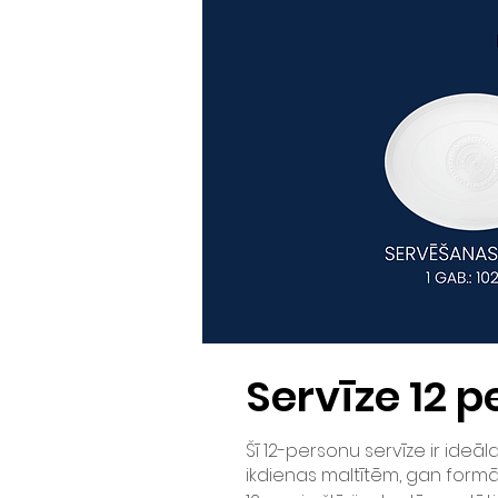
Servīze 12
p
Šī 12-personu servīze ir ide
ikdienas maltītēm, gan formā