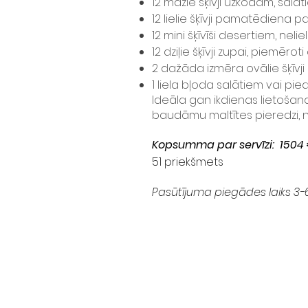
12 mazie šķīvji uzkodām, salā
12 lielie šķīvji pamatēdiena 
12 mini šķīvīši desertiem, nel
12 dziļie šķīvji zupai, piemēr
2 dažāda izmēra ovālie šķīvj
1 liela bļoda salātiem vai pi
Ideāla gan ikdienas lietošana
baudāmu maltītes pieredzi, ne
Kopsumma par servīzi: 1504
51 priekšmets
Pasūtījuma piegādes laiks 3-
KO
e-pa
lasma@m
tāl