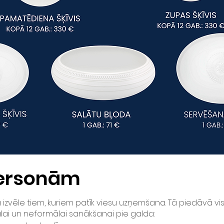
ersonām
āla izvēle tiem, kuriem patīk viesu uzņemšana. Tā piedāvā
lai un neformālai sanākšanai pie galda: