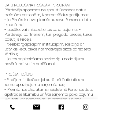
DATU NODOŠANA TREŠAJĀM PERSONĀM
Pārdevējs apņemas neizpaust Personas datus
trešajām personām, izņemot šādus gadījumos:
- ja Pircējs ir devis piekrišanu savu Personas datu
izpaušanai;
- pasūtot vai sniedzot citus pakalpojumus -
Pārdevēja partneriem, kuri piegādā preces, kuras
pasūtījis Pircējs;
- tiesībsargājošajām institūcijām, saskaņā ar
Latvijas Republikas normatīvajos aktos paredzēto
kārtību;
- ja tas nepieciešams noziedzīgu nodarījumu
novēršanai vai izmeklēšanai.
PIRCĒJA TIESĪBAS
-Pircējam ir tiesības jebkurā brīdī atteikties no
komercpaziņojumu saņemšanas;
- Piekrišanas atsaukums neietekmē Personas datu
apstrādes likumību un/vai saņemto pakalpojumu
kvalitāti, kas pamatojas uz piekrišanu pirms
atsaukuma;
- Pircējam ir tiesības labot visus rīcībā esošos
personas datus par sevi;
- Pircējam ir tiesības pieprasīt dzēst vai ierobežot
to personas datu apstrādi, kuru apstrāde vairs nav
nepieciešama, sniedzot iesniegumu.
- Pircējam ir tiesības iegūt informāciju par tām