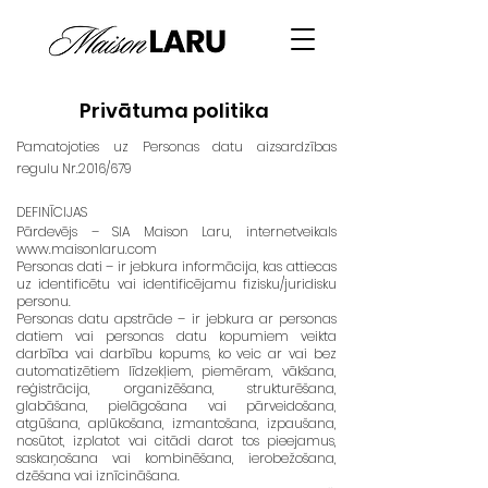
Privātuma politika
Pamatojoties uz Personas datu aizsardzības
regulu Nr.2016/679
DEFINĪCIJAS
Pārdevējs – SIA Maison Laru, internetveikals
www.maisonlaru.com
Personas dati – ir jebkura informācija, kas attiecas
uz identificētu vai identificējamu fizisku/juridisku
personu.
Personas datu apstrāde – ir jebkura ar personas
datiem vai personas datu kopumiem veikta
darbība vai darbību kopums, ko veic ar vai bez
automatizētiem līdzekļiem, piemēram, vākšana,
reģistrācija, organizēšana, strukturēšana,
glabāšana, pielāgošana vai pārveidošana,
atgūšana, aplūkošana, izmantošana, izpaušana,
nosūtot, izplatot vai citādi darot tos pieejamus,
saskaņošana vai kombinēšana, ierobežošana,
dzēšana vai iznīcināšana.