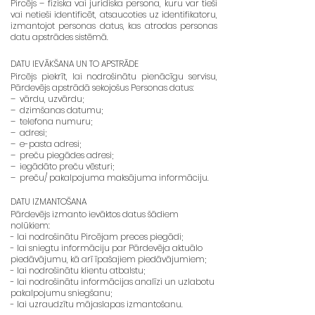
Pircējs – fiziska vai juridiska persona, kuru var tieši
vai netieši identificēt, atsaucoties uz identifikatoru,
izmantojot personas datus, kas atrodas personas
datu apstrādes sistēmā.
DATU IEVĀKŠANA UN TO APSTRĀDE
Pircējs piekrīt, lai nodrošinātu pienācīgu servisu,
Pārdevējs apstrādā sekojošus Personas datus:
– vārdu, uzvārdu;
– dzimšanas datumu;
– telefona numuru;
– adresi;
– e-pasta adresi;
– preču piegādes adresi;
– iegādāto preču vēsturi;
– preču/ pakalpojuma maksājuma informāciju.
DATU IZMANTOŠANA
Pārdevējs izmanto ievāktos datus šādiem
nolūkiem:
- lai nodrošinātu Pircējam preces piegādi;
- lai sniegtu informāciju par Pārdevēja aktuālo
piedāvājumu, kā arī īpašajiem piedāvājumiem;
- lai nodrošinātu klientu atbalstu;
- lai nodrošinātu informācijas analīzi un uzlabotu
pakalpojumu sniegšanu;
- lai uzraudzītu mājaslapas izmantošanu.