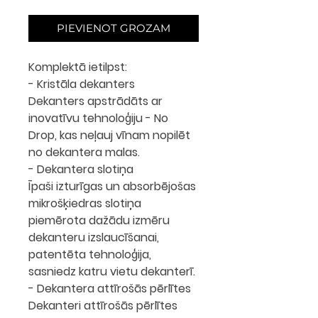
PIEVIENOT GROZAM
Komplektā ietilpst:
- Kristāla dekanters
Dekanters apstrādāts ar
inovatīvu tehnoloģiju - No
Drop, kas neļauj vīnam nopilēt
no dekantera malas.
- Dekantera slotiņa
Īpaši izturīgas un absorbējošas
mikrošķiedras slotiņa
piemērota dažādu izmēru
dekanteru izslaucīšanai,
patentēta tehnoloģija,
sasniedz katru vietu dekanterī.
- Dekantera attīrošās pērlītes
Dekanteri attīrošās pērlītes