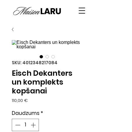
SKU: 4012348217084
Eisch Dekanters
un komplekts
kopšanai
Cena
110,00 €
Daudzums
*