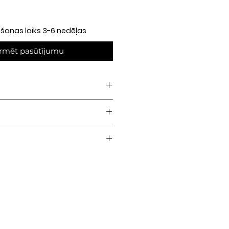
anas laiks 3-6 nedēļas
rmēt pasūtījumu
is tērauds
lija)