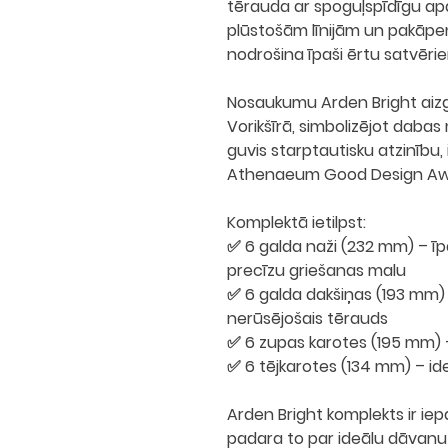
tērauda
ar spoguļspīdīgu apd
plūstošām līnijām un pakāpen
nodrošina īpaši ērtu satvērie
Nosaukumu Arden Bright aiz
Vorikšīrā, simbolizējot dabas 
guvis
starptautisku atzinību
,
Athenaeum Good Design A
Komplektā ietilpst:
✅ 6 galda naži (232 mm) – īp
precīzu griešanas malu
✅ 6 galda dakšiņas (193 mm) 
nerūsējošais tērauds
✅ 6 zupas karotes (195 mm) 
✅ 6 tējkarotes (134 mm) – ide
Arden Bright komplekts ir
iep
padara to par
ideālu dāvanu