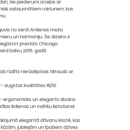
ari, šie piederumi izceļas ar
iski sašaurinātiem rokturiem
, kas
nu.
guvis no senā Ardenas meža
mieru un harmoniju. Šis dizains ir
 iegūstot prestižo
Chicago
ward
balvu 2015. gadā.
aši rūdīts nerūsējošais tērauds ar
– augstas kvalitātes 18/10
– ergonomisks un elegants dizains
ālas ikdienas un svētku lietošanai
akojumā elegantā dāvanu kastē
, kas
 kāzām, jubilejām un īpašiem dzīves