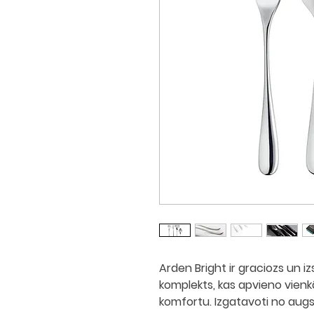
Arden Bright ir
graciozs un i
komplekts
, kas apvieno
vienk
komfortu
. Izgatavoti no
augs