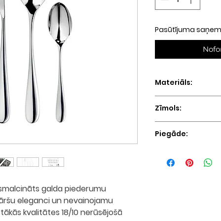
Pasūtījuma saņemš
Nofo
Materiāls:
Pulēts nerūsējoša
Zīmols:
Robert Welch (Ang
Piegāde:
3 - 6 nedēļas
zsmalcināts galda piederumu
āršu eleganci un nevainojamu
tākās kvalitātes 18/10 nerūsējošā