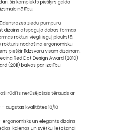
ri, šis komplekts piešķirs galda
izsmalcinātību.
 ūdensrozes ziedu pumpuru
ght dizains atspoguļo dabas formas
ormas rokturi
viegli ieguļ plaukstā,
 rokturis
nodrošina ergonomisku
ens piešķir līdzsvaru visam dizainam.
liecina
Red Dot Design Award
(2010)
ard
(2011) balvas par izcilību
ši rūdīts nerūsējošais tērauds ar
– augstas kvalitātes 18/10
 ergonomisks un elegants dizains
ālas ikdienas un svētku lietošanai