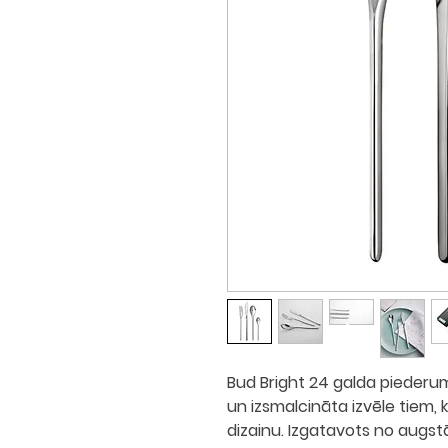
Bud Bright 24 galda pieder
un izsmalcināta izvēle tiem,
dizainu. Izgatavots no augst