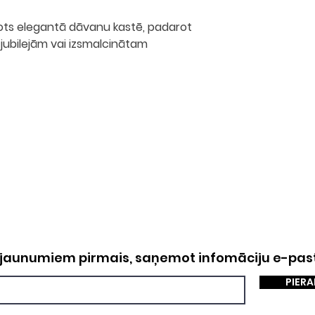
kots elegantā
dāvanu kastē
, padarot
 jubilejām vai izsmalcinātam
NTAKTI
Maksājumi
sta adrese:
Piegāde
aisonlaru.com
Privātuma politika
r. numurs:
128690909
Preces atgriezšana
r jaunumiem pirmais, saņemot infomāciju e-pas
PIERA