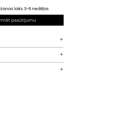
anas laiks 3-6 nedēļas
rmēt pasūtījumu
is tērauds
lija)