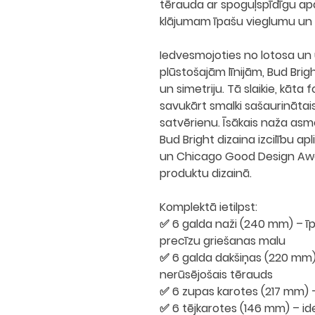
tērauda
ar spoguļspīdīgu apda
klājumam īpašu vieglumu un 
Iedvesmojoties no
lotosa un
plūstošajām līnijām, Bud Bri
un simetriju. Tā slaikie,
kāta f
savukārt
smalki sašaurinātais
satvērienu. Īsākais naža asm
Bud Bright dizaina izcilību ap
un
Chicago Good Design Aw
produktu dizainā.
Komplektā ietilpst:
✅
6 galda naži
(240 mm) – īpa
precīzu griešanas malu
✅
6 galda dakšiņas
(220 mm) 
nerūsējošais tērauds
✅
6 zupas karotes
(217 mm) –
✅
6 tējkarotes
(146 mm) – ide