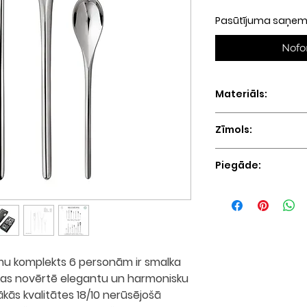
Pasūtījuma saņemš
Nofo
Materiāls:
Pulēts nerūsējoša
Zīmols:
Robert Welch (Ang
Piegāde:
3 - 6 nedēļas
umu komplekts 6 personām
ir smalka
 kas novērtē elegantu un harmonisku
ākās kvalitātes
18/10 nerūsējošā