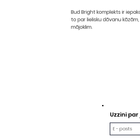
Bud Bright
komplekts ir iepa
to par lielisku dāvanu kāzām,
mājoklim.
KO
e-pa
lasma@m
tāl
+37
Uzzini pa