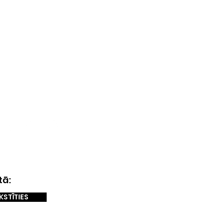
SEKO MUMS
tā:
KSTĪTIES